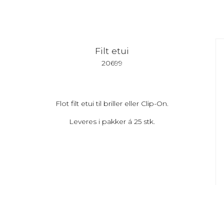
Filt etui
20699
Flot filt etui til briller eller Clip-On.
Leveres i pakker á 25 stk.