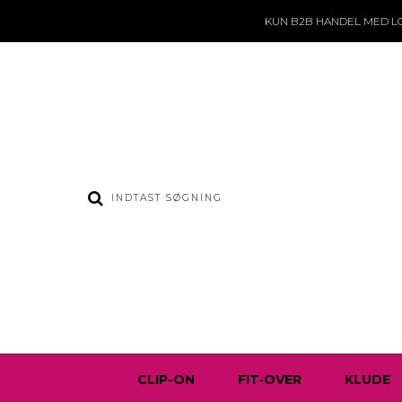
KUN B2B HANDEL
MED L
CLIP-ON
FIT-OVER
KLUDE