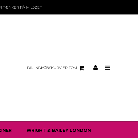
VI TÆNKER PÅ MILJØET
DIN INDKØBSKURV ER TOM
INER
WRIGHT & BAILEY LONDON