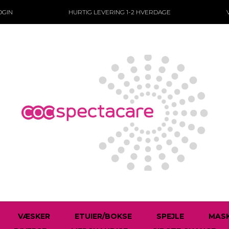
OGIN
HURTIG LEVERING
1-2 HVERDAGE
VÆSKER
ETUIER/BOKSE
SPEJLE
MASK