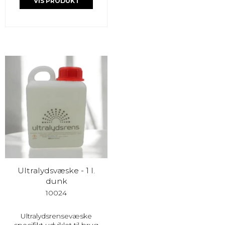
VIS PRODUKT
Ultralydsvæske - 1 l.
dunk
10024
Ultralydsrensevæske
specifikt udviklet til brug