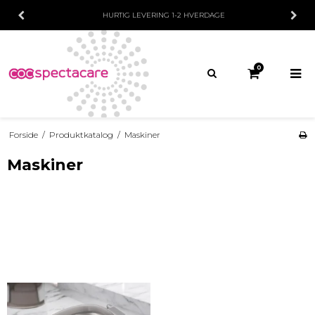
HURTIG LEVERING
1-2 HVERDAGE
0
Forside
/
Produktkatalog
/
Maskiner
Maskiner