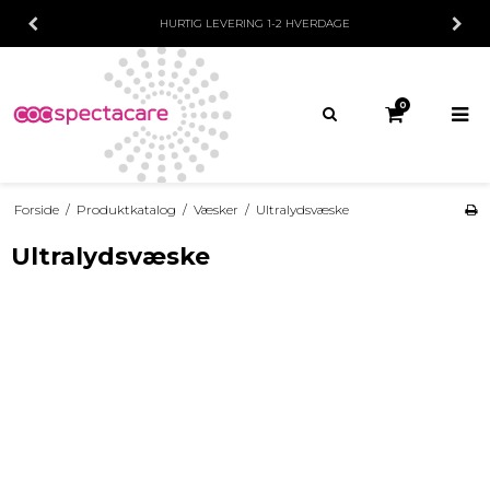
HURTIG LEVERING
1-2 HVERDAGE
0
Forside
/
Produktkatalog
/
Væsker
/
Ultralydsvæske
Ultralydsvæske