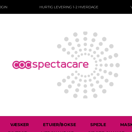
OGIN
HURTIG LEVERING
1-2 HVERDAGE
VÆSKER
ETUIER/BOKSE
SPEJLE
MASK