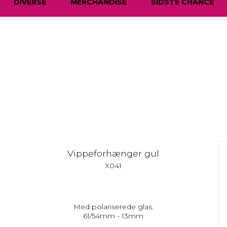
DIVERSE
MERCHANDISE
SIDSTE CHANCE
Vippeforhænger gul
X041
Med polariserede glas.
61/54mm - 13mm