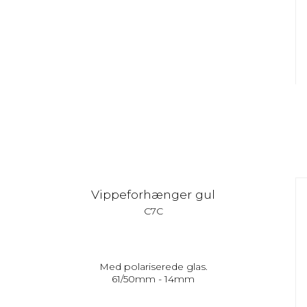
Vippeforhænger gul
C7C
Med polariserede glas.
61/50mm - 14mm