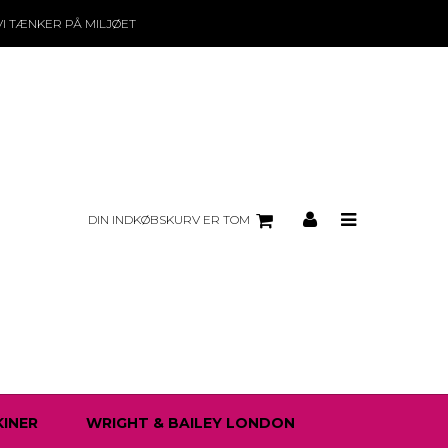
VI TÆNKER PÅ MILJØET
DIN INDKØBSKURV ER TOM
INER
WRIGHT & BAILEY LONDON