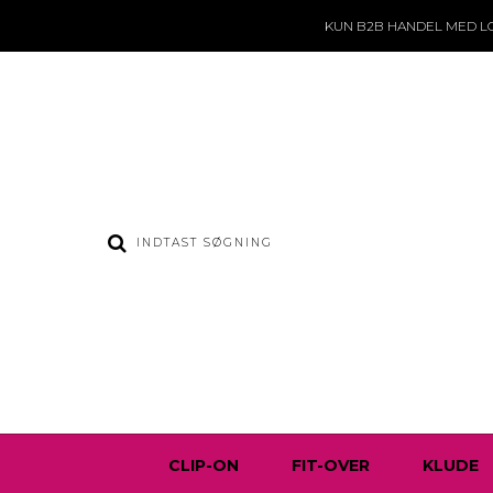
KUN B2B HANDEL
MED L
CLIP-ON
FIT-OVER
KLUDE