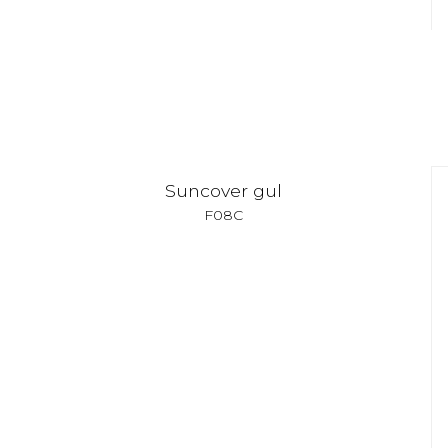
Suncover gul
F08C