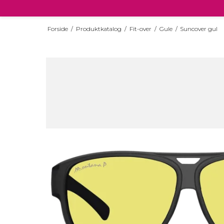
Forside
/
Produktkatalog
/
Fit-over
/
Gule
/
Suncover gul