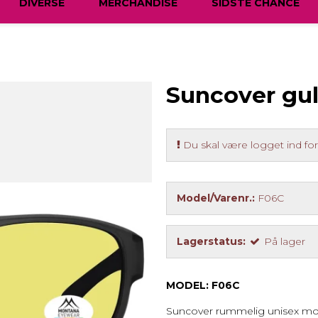
DIVERSE
MERCHANDISE
SIDSTE CHANCE
Suncover gu
Du skal være logget ind for 
Model/Varenr.:
F06C
Lagerstatus:
På lager
MODEL: F06C
Suncover rummelig unisex mode