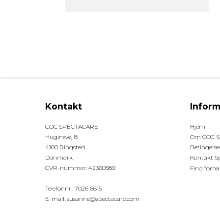
Kontakt
Inform
COC SPECTACARE
Hjem
Huginsvej 8
Om COC S
4100 Ringsted
Betingelse
Danmark
Kontakt S
CVR-nummer
:
42360589
Find forha
Telefonnr.
:
7026 6615
E-mail
:
susanne@spectacare.com