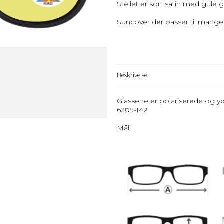
Stellet er sort satin med gule g
Suncover der passer til mange
Beskrivelse
Glassene er polariserede og y
62¤9-142
Mål: