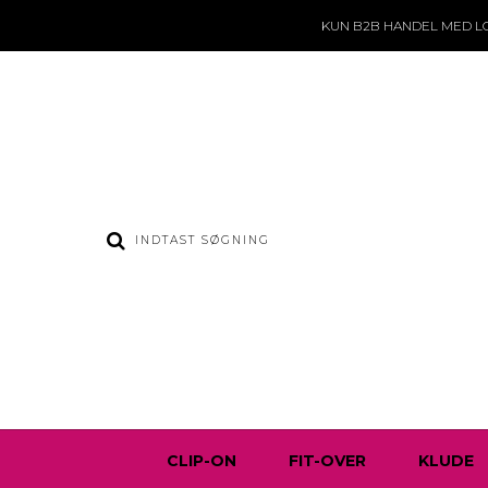
KUN B2B HANDEL
MED L
CLIP-ON
FIT-OVER
KLUDE