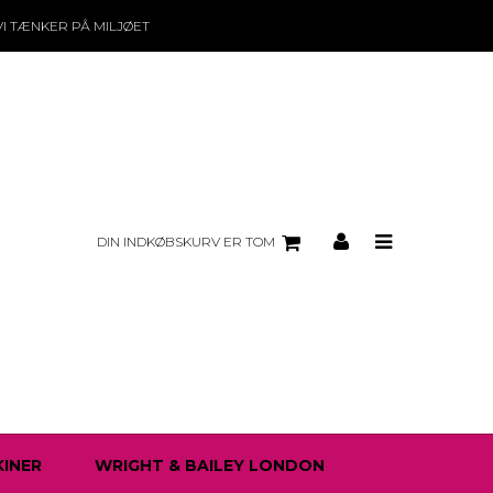
VI TÆNKER PÅ MILJØET
DIN INDKØBSKURV ER TOM
INER
WRIGHT & BAILEY LONDON