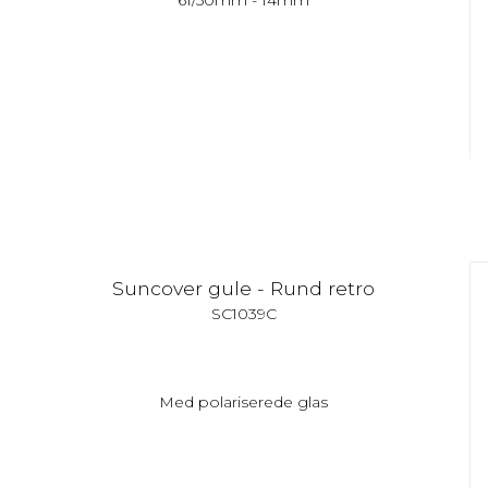
61/50mm - 14mm
Suncover gule - Rund retro
SC1039C
Med polariserede glas