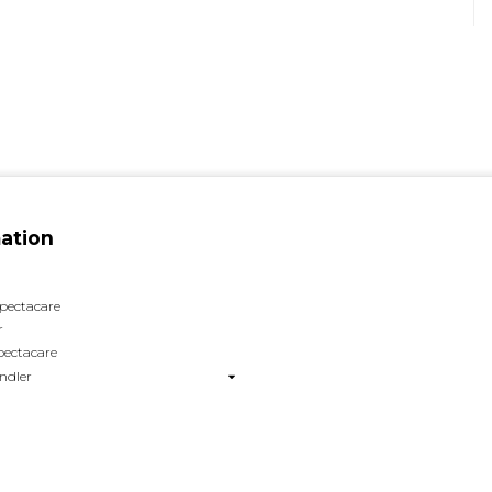
ation
pectacare
r
pectacare
ndler