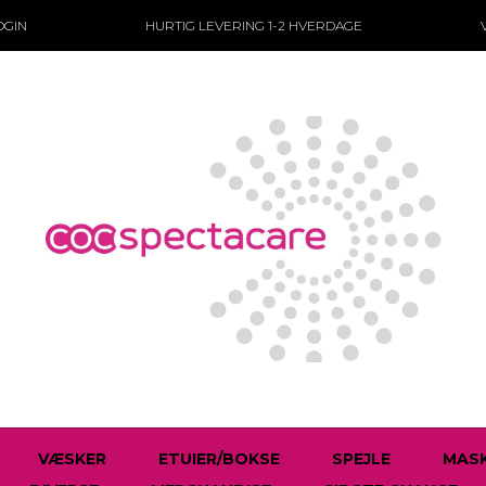
OGIN
HURTIG LEVERING
1-2 HVERDAGE
VÆSKER
ETUIER/BOKSE
SPEJLE
MASK