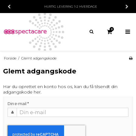
HURTIG LEVERING
1-2 HVERDAGE
0
Forside
/
Glemt adgangskode
Glemt adgangskode
Har du oprettet en konto hos os, kan du få tilsendt din
adgangskode her.
Din e-mail
*