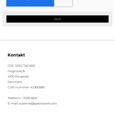
Send
Kontakt
COC SPECTACARE
Huginsvej 8
4100 Ringsted
Danmark
CVR-nummer
:
42360589
Telefonnr.
:
7026 6615
E-mail
:
susanne@spectacare.com