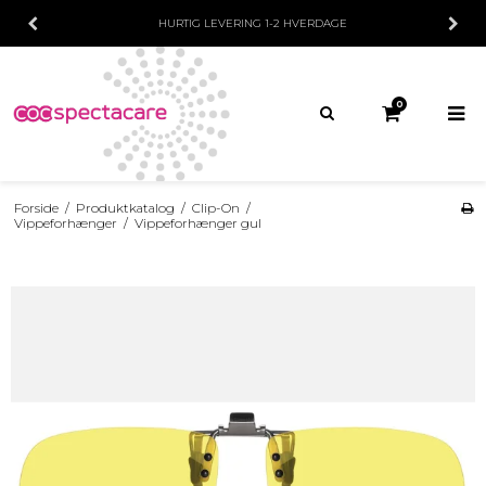
HURTIG LEVERING
1-2 HVERDAGE
0
Forside
/
Produktkatalog
/
Clip-On
/
Vippeforhænger
/
Vippeforhænger gul