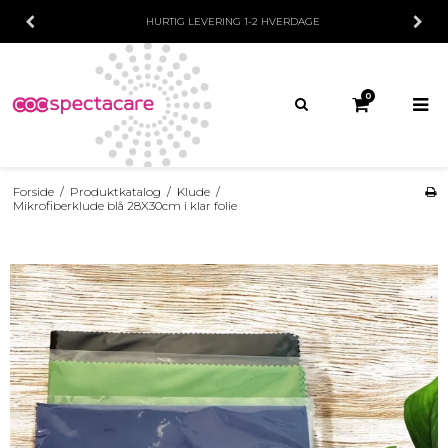
HURTIG LEVERING
1-2 HVERDAGE
0
Forside
/
Produktkatalog
/
Klude
/
Mikrofiberklude blå 28X30cm i klar folie