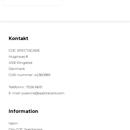
Kontakt
COC SPECTACARE
Huginsvej 8
4100 Ringsted
Danmark
CVR-nummer
:
42360589
Telefonnr.
:
7026 6615
E-mail
:
susanne@spectacare.com
Information
Hjem
Om COC Spectacare