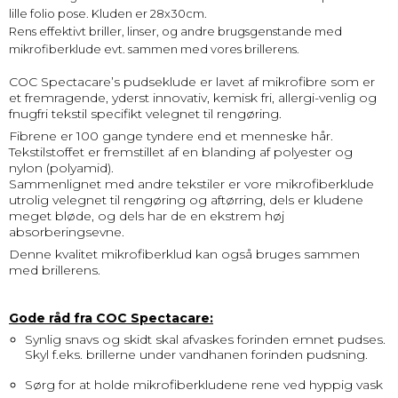
lille folio pose. Kluden er 28x30cm.
Rens effektivt briller, linser, og andre brugsgenstande med
mikrofiberklude evt. sammen med vores brillerens.
COC Spectacare’s pudseklude er lavet af mikrofibre som er
et fremragende, yderst innovativ, kemisk fri, allergi-venlig og
fnugfri tekstil specifikt velegnet til rengøring.
Fibrene er 100 gange tyndere end et menneske hår.
Tekstilstoffet er fremstillet af en blanding af polyester og
nylon (polyamid).
Sammenlignet med andre tekstiler er vore mikrofiberklude
utrolig velegnet til rengøring og aftørring, dels er kludene
meget bløde, og dels har de en ekstrem høj
absorberingsevne.
Denne kvalitet mikrofiberklud kan også bruges sammen
med brillerens.
Gode råd fra COC Spectacare:
Synlig snavs og skidt skal afvaskes forinden emnet pudses.
Skyl f.eks. brillerne under vandhanen forinden pudsning.
Sørg for at holde mikrofiberkludene rene ved hyppig vask